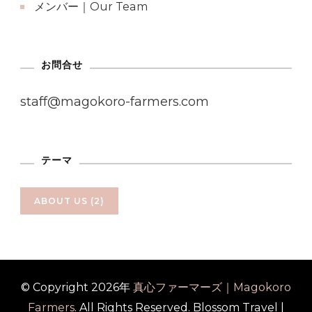
メンバー｜Our Team
お問合せ
staff@magokoro-farmers.com
テーマ
ABOUT US
(2)
© Copyright 2026年
真心ファーマーズ｜Magokoro
Farmers
. All Rights Reserved.
Blossom Travel |